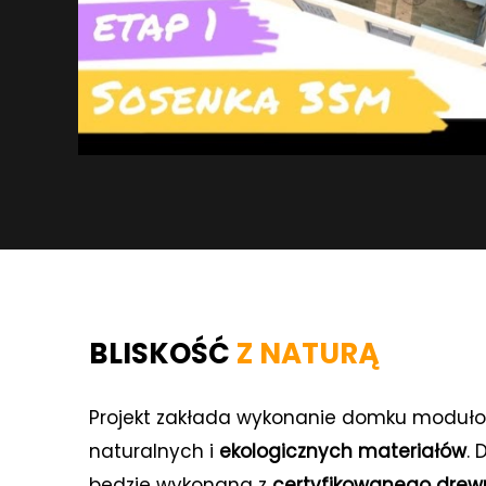
Zgod
BLISKOŚĆ
Z
NATURĄ
Projekt zakłada wykonanie domku moduł
Cookies to 
naturalnych i
ekologicznych materiałów
. 
urządzeniu 
będzie wykonana z
certyfikowanego dre