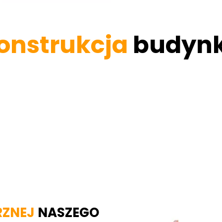
onstrukcja
budyn
RZNEJ
NASZEGO