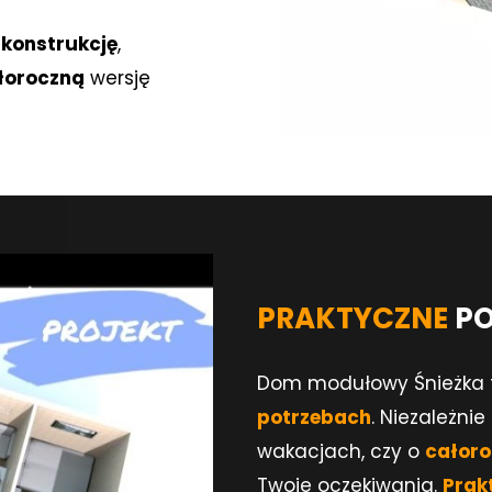
konstrukcję
,
łoroczną
wersję
PRAKTYCZNE
PO
Dom modułowy Śnieżka t
potrzebach
. Niezależni
wakacjach, czy o
całor
Twoje oczekiwania.
Prak