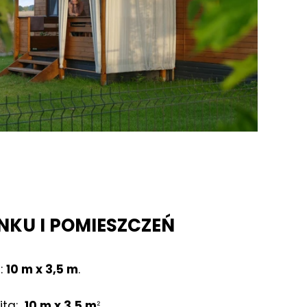
uchu na
 wszystkie
KU I POMIESZCZEŃ
:
10 m x 3,5 m
.
ita:
10 m x 3,5 mᒾ