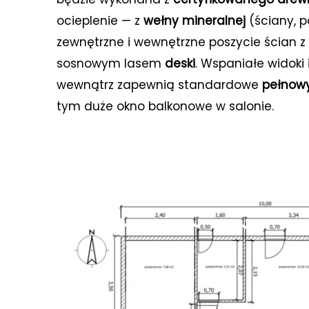
poprawy dzia
ocieplenie — z
wełny mineralnej
(ściany, p
stronie.
zewnętrzne i wewnętrzne poszycie ścian 
sosnowym lasem
deski
. Wspaniałe widoki
wewnątrz zapewnią standardowe
pełnow
tym duże okno balkonowe w salonie.