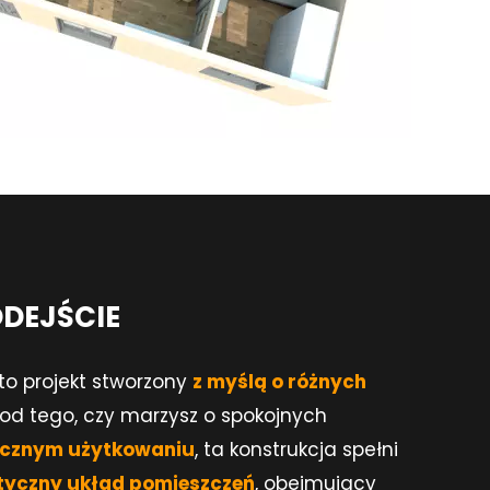
DEJŚCIE
o projekt stworzony
z myślą o różnych
e od tego, czy marzysz o spokojnych
ocznym użytkowaniu
, ta konstrukcja spełni
tyczny układ pomieszczeń
, obejmujący