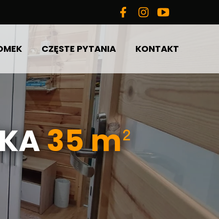
OMEK
CZĘSTE PYTANIA
KONTAKT
ŻKA
35 mᒾ