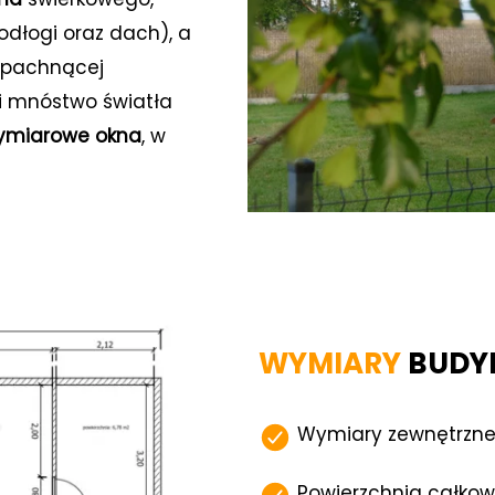
łania serwisu, personalizacji treści, oraz analizy r
odłogi oraz dach), a
z pachnącej
 i mnóstwo światła
Dostosuj
Zezwól na
ymiarowe okna
, w
WYMIARY
BUDYN
Wymiary zewnętrzne
Powierzchnia całkow