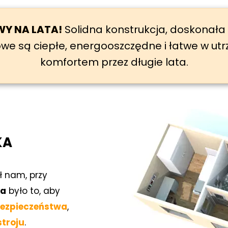
Y NA LATA!
Solidna konstrukcja, doskonała 
 są ciepłe, energooszczędne i łatwe w utrzy
komfortem przez długie lata.
KA
 nam, przy
ka
było to, aby
bezpieczeństwa
,
troju
.