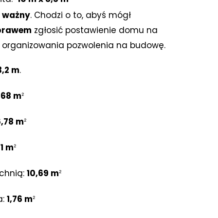
 ważny
. Chodzi o to, abyś mógł
 prawem
zgłosić postawienie domu na
i organizowania pozwolenia na budowę.
3,2 m
.
,68 mᒾ
6,78 mᒾ
1 mᒾ
chnią:
10,69 mᒾ
a:
1,76 mᒾ