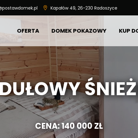
@postawdomek.pl
Kapałów 49, 26-230 Radoszyce
OFERTA
DOMEK POKAZOWY
KUP D
DOM MODUŁOWY ŚWIERK
DOM MODUŁOWY BRATEK
DOM MODUŁOWY SOSENKA
DUŁOWY ŚNIE
DOMKI MODUŁOWE NA ZAMÓWIENIE
DOMKI TYNKOWANE
CENA: 140 000 ZŁ
DOMKI Z WIATROŁAPEM