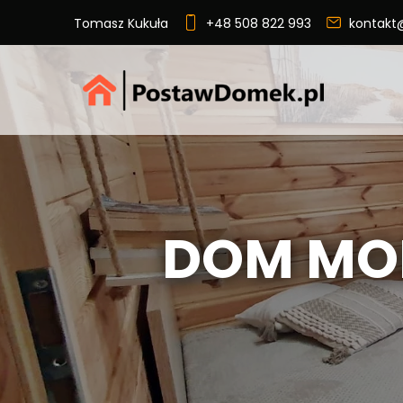
Tomasz Kukuła
+48 508 822 993
kontakt
DOM MO