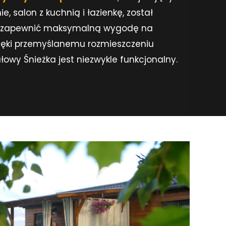
e, salon z kuchnią i łazienkę, został
by zapewnić maksymalną wygodę na
 Dzięki przemyślanemu rozmieszczeniu
y Śnieżka jest niezwykle funkcjonalny.
im
y ich do