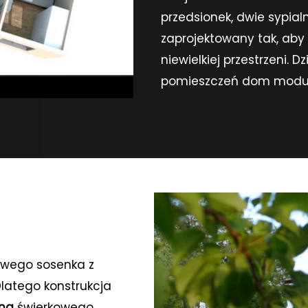
przedsionek, dwie sypialni
zaprojektowany tak, a
niewielkiej przestrzeni.
pomieszczeń dom modułow
a na pliki cookie
owego sosenka z
małe pliki danych, które są przechowywane na Two
Dlatego konstrukcja
podczas przeglądania stron internetowych. Używam
wna
świerkowego,