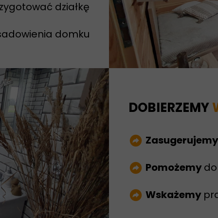
rzygotować działkę
sadowienia domku
DOBIERZEMY
Zasugerujem
Pomożemy
do
Wskażemy
pr