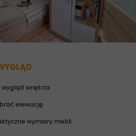
WYGLĄD
y
wygląd wnętrza
brać elewację
aktyczne wymiary mebli