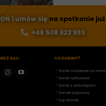
WOŃ
i umów
się
na spotkanie już
+48 508 822 993
EDŹ NAS:
CO ROBIMY?
Domki modułowe na zamó
Domki tynkowane
Domki z wiatrołapem
Domek pokazowy
Kup domek