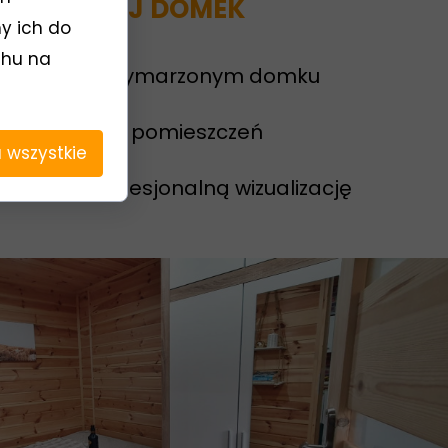
JEMY
TWÓJ DOMEK
y ich do
uchu na
my
o Twoim wymarzonym domku
iczbę i rozkład pomieszczeń
 wszystkie
y
projekt i profesjonalną wizualizację