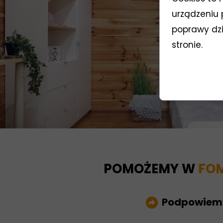
urządzeniu 
poprawy dzia
stronie.
POMOŻEMY W
FO
Podpowie