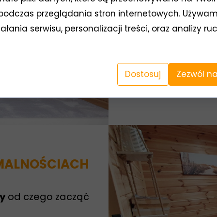
ZAPROJEKTU
podczas przeglądania stron internetowych. Używam
łania serwisu, personalizacji treści, oraz analizy r
Porozmawia
Dobierzemy
l
Dostosuj
Zezwól na
Przygotujem
MALNOŚCIACH
my
od czego zacząć