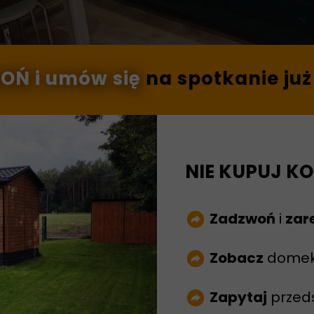
WOŃ
i umów się
na spotkanie już
NIE KUPUJ K
Zadzwoń
i
zar
Zobacz
domek 
Zapytaj
przeds