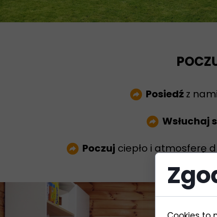
POCZ
Posiedź
z nami
Wsłuchaj s
Poczuj
ciepło i atmosferę
Zgod
Cookies to 