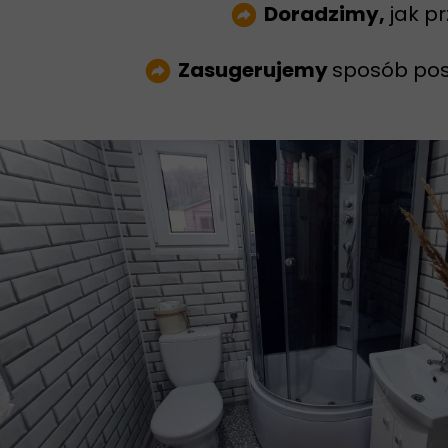
Doradzimy,
jak p
Zasugerujemy
sposób po