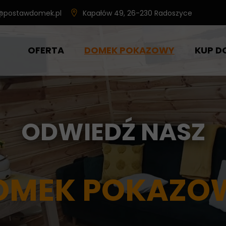
@postawdomek.pl
Kapałów 49, 26-230 Radoszyce
OFERTA
DOMEK POKAZOWY
KUP D
DOM MODUŁOWY ŚWIERK
DOM MODUŁOWY BRATEK
ODWIEDŹ
NASZ
DOM MODUŁOWY SOSENKA
DOMKI MODUŁOWE NA ZAMÓWIENIE
OMEK POKAZO
DOMKI TYNKOWANE
DOMKI Z WIATROŁAPEM