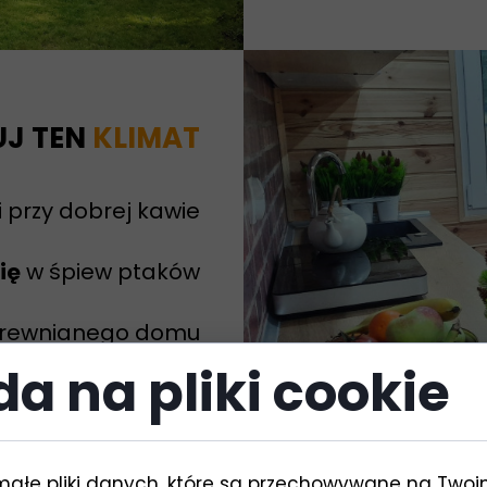
UJ TEN
KLIMAT
 przy dobrej kawie
ię
w śpiew ptaków
 drewnianego domu
a na pliki cookie
małe pliki danych, które są przechowywane na Two