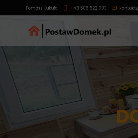
Tomasz Kukuła
+48 508 822 993
kontakt
D