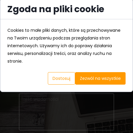
Zgoda na pliki cookie
Wypełnij formularz
a My skontaktujemy się z Tobą
w sprawie
wyceny
lub umówienia terminu
prezentacji
w domku pokazowym.
Cookies to małe pliki danych, które są przechowywane
na Twoim urządzeniu podczas przeglądania stron
internetowych. Używamy ich do poprawy działania
serwisu, personalizacji treści, oraz analizy ruchu na
stronie.
Dostosuj
Zezwól na wszystkie