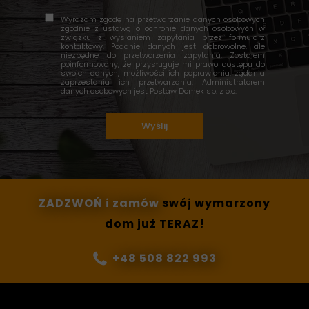
Wyrażam zgodę na przetwarzanie danych osobowych
zgodnie z ustawą o ochronie danych osobowych w
związku z wysłaniem zapytania przez formularz
kontaktowy. Podanie danych jest dobrowolne, ale
niezbędne do przetworzenia zapytania. Zostałem
poinformowany, że przysługuje mi prawo dostępu do
swoich danych, możliwości ich poprawiania, żądania
zaprzestania ich przetwarzania. Administratorem
danych osobowych jest Postaw Domek sp. z o.o.
Wyślij
ZADZWOŃ
i zamów
swój wymarzony
dom już
TERAZ!
+48 508 822 993