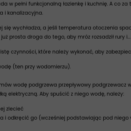
a w pełni funkcjonalną łazienkę i kuchnię. A co za 
 i kanalizacyjna.
 się wychładza, a jeśli temperatura otoczenia spada
uż prosta droga do tego, aby mróz rozsadził rury i…
istę czynności, które należy wykonać, aby zabezpi
odę (ten przy wodomierzu).
domów wodę podgrzewa przepływowy podgrzewacz w
ą elektryczną. Aby spuścić z niego wodę, należy:
ej zlecieć
a i odkręcić go (wcześniej podstawiając pod niego 