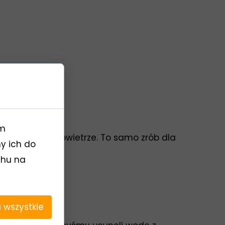
im
huj do niego powietrze. To samo zrób dla
y ich do
uchu na
 wszystkie