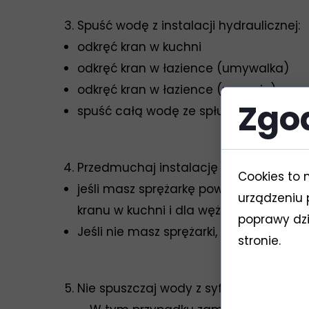
Spuść wodę z instalacji hydraulicznej:
odkręć kran w kuchni
odkręć kran w łazience (umywalka)
odkręć kran w łazience (prysznic)
Zgod
spuść całą wodę ze spłuczki sedesowe
Przedmuchaj instalację hydrauliczną 
Cookies to 
jeśli masz sprężarkę powietrza, przys
urządzeniu 
kranu w kuchni i dla węża prysznicoweg
poprawy dzia
Jeśli nie masz sprężarki, przedmuchaj
stronie.
Nie spuszczaj wody z syfonów (pod zle