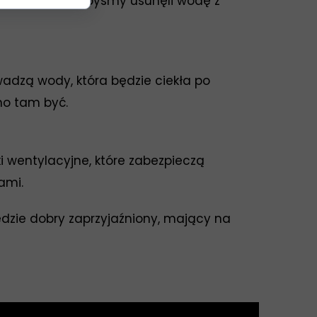
instalacji. Gdybyśmy usunęli wodę z
wadzą wody, która będzie ciekła po
nno tam być.
wentylacyjne, które zabezpieczą
ami.
ędzie dobry zaprzyjaźniony, mający na