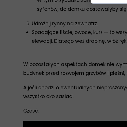
W tym przypadku zamarzająca woda m
syfonów, do domku dostawałyby się b
Udrożnij rynny na zewnątrz.
Spadające liście, owoce, kurz — to ws
elewacji. Dlatego weź drabinę, włóż rę
W pozostałych aspektach domek nie wymag
budynek przed rozwojem grzybów i pleśni, 
A jeśli chodzi o ewentualnych nieproszon
wszystko oko sąsiad.
Cześć.