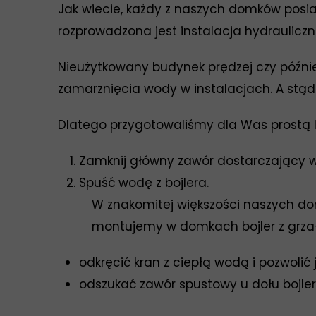
Jak wiecie, każdy z naszych domków posiad
rozprowadzona jest instalacja hydrauliczna
Nieużytkowany budynek prędzej czy później
zamarznięcia wody w instalacjach. A stąd j
Dlatego przygotowaliśmy dla Was prostą l
Zamknij główny zawór dostarczający w
Spuść wodę z bojlera.
W znakomitej większości naszych 
montujemy w domkach bojler z grzałk
odkręcić kran z ciepłą wodą i pozwolić j
odszukać zawór spustowy u dołu bojler