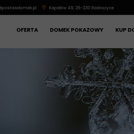
@postawdomek.pl
Kapałów 49, 26-230 Radoszyce
OFERTA
DOMEK POKAZOWY
KUP D
DOM MODUŁOWY ŚWIERK
DOM MODUŁOWY BRATEK
DOM MODUŁOWY SOSENKA
DOMKI MODUŁOWE NA ZAMÓWIENIE
DOMKI TYNKOWANE
DOMKI Z WIATROŁAPEM