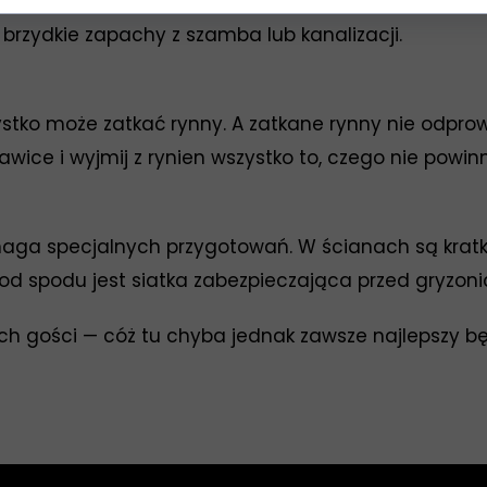
a się jak rozszerzać i nie spowoduje rozsadzenia 
rzydkie zapachy z szamba lub kanalizacji.
zystko może zatkać rynny. A zatkane rynny nie odpro
kawice i wyjmij z rynien wszystko to, czego nie powi
a specjalnych przygotowań. W ścianach są kratki 
od spodu jest siatka zabezpieczająca przed gryzoni
ych gości — cóż tu chyba jednak zawsze najlepszy b