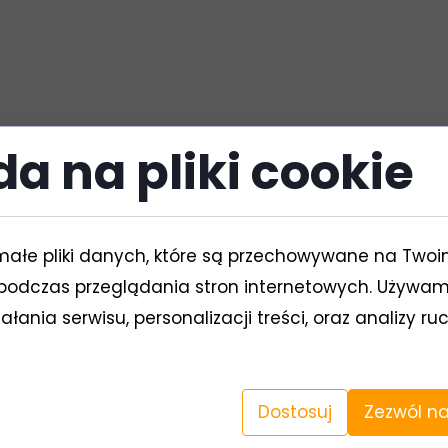
a na pliki cookie
j
(przy odkręconych kranach)
małe pliki danych, które są przechowywane na Two
taw wąż do kranu w łazience i przez kwadrans wdmuc
podczas przeglądania stron internetowych. Używam
o w kabinie łazienkowej.
łania serwisu, personalizacji treści, oraz analizy r
 instalację za pomocą dobrej pompki rowerowej.
Dostosuj
Zezwól na
wem, pod prysznicem i w sedesie).